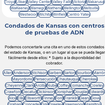
Troya
Ulises
Valley Center
Valley Falls
Victoria
Wakarusa
WaKeeney
Wamego
Wathena
Wellington
Wellsville
Westwood
Wichita
Winfield
Centro Yates
Condados de Kansas con centros
de pruebas de ADN
Podemos concertarle una cita en uno de estos condados
del estado de Kansas, o en un lugar al que se pueda llegar
fácilmente desde ellos: * Sujeto a la disponibilidad del
cobrador.
Allen
Anderson
Atchison
Barbero
Barton
Bourbon
Marró
Mayordomo
Persecución
Chautauqua
Cherokee
Cheyenne
Clark
Arcilla
Nube
Coffey
comanche
Cowley
Crawford
Decatur
Dickinson
Doniphan
Douglas
Edwards
Alce
Ellis
Ellsworth
Finney
Ford
Franklin
Geary
Gove
Graham
Conceder
Gris
Greeley
Greenwood
Hamilton