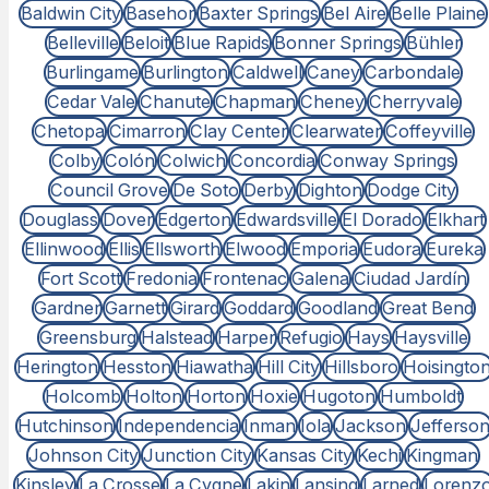
Baldwin City
Basehor
Baxter Springs
Bel Aire
Belle Plaine
Belleville
Beloit
Blue Rapids
Bonner Springs
Bühler
Burlingame
Burlington
Caldwell
Caney
Carbondale
Cedar Vale
Chanute
Chapman
Cheney
Cherryvale
Chetopa
Cimarron
Clay Center
Clearwater
Coffeyville
Colby
Colón
Colwich
Concordia
Conway Springs
Council Grove
De Soto
Derby
Dighton
Dodge City
Douglass
Dover
Edgerton
Edwardsville
El Dorado
Elkhart
Ellinwood
Ellis
Ellsworth
Elwood
Emporia
Eudora
Eureka
Fort Scott
Fredonia
Frontenac
Galena
Ciudad Jardín
Gardner
Garnett
Girard
Goddard
Goodland
Great Bend
Greensburg
Halstead
Harper
Refugio
Hays
Haysville
Herington
Hesston
Hiawatha
Hill City
Hillsboro
Hoisingto
Holcomb
Holton
Horton
Hoxie
Hugoton
Humboldt
Hutchinson
Independencia
Inman
Iola
Jackson
Jefferso
Johnson City
Junction City
Kansas City
Kechi
Kingman
Kinsley
La Crosse
La Cygne
Lakin
Lansing
Larned
Lorenz