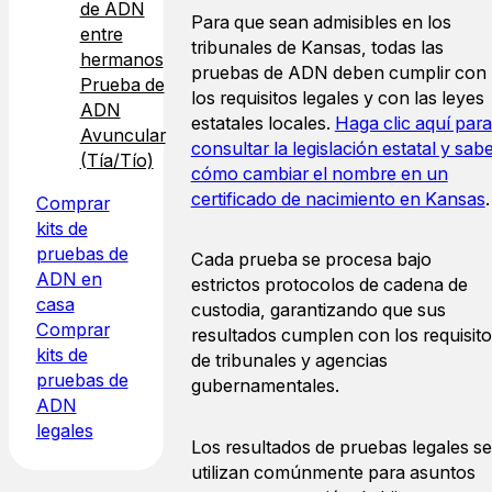
de ADN
Para que sean admisibles en los
entre
tribunales de Kansas, todas las
hermanos
pruebas de ADN deben cumplir con
Prueba de
los requisitos legales y con las leyes
ADN
estatales locales.
Haga clic aquí para
Avuncular
consultar la legislación estatal y sab
(Tía/Tío)
cómo cambiar el nombre en un
certificado de nacimiento en Kansas
.
Comprar
kits de
pruebas de
Cada prueba se procesa bajo
ADN en
estrictos protocolos de cadena de
casa
custodia, garantizando que sus
Comprar
resultados cumplen con los requisit
kits de
de tribunales y agencias
pruebas de
gubernamentales.
ADN
legales
Los resultados de pruebas legales se
utilizan comúnmente para asuntos