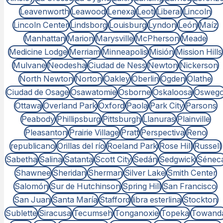
Leavenworth
Leawood
Lenexa
Leoti
Liberal
Lincoln
Lincoln Center
Lindsborg
Louisburg
Lyndon
León
Maíz
Manhattan
Marion
Marysville
McPherson
Meade
Medicine Lodge
Merriam
Minneapolis
Misión
Mission Hills
Mulvane
Neodesha
Ciudad de Ness
Newton
Nickerson
North Newton
Norton
Oakley
Oberlin
Ogden
Olathe
Ciudad de Osage
Osawatomie
Osborne
Oskaloosa
Osweg
Ottawa
Overland Park
Oxford
Paola
Park City
Parsons
Peabody
Phillipsburg
Pittsburgh
Llanuras
Plainville
Pleasanton
Prairie Village
Pratt
Perspectiva
Reno
republicano
Orillas del río
Roeland Park
Rose Hill
Russell
Sabetha
Salina
Satanta
Scott City
Sedán
Sedgwick
Sénec
Shawnee
Sheridan
Sherman
Silver Lake
Smith Center
Salomón
Sur de Hutchinson
Spring Hill
San Francisco
San Juan
Santa María
Stafford
libra esterlina
Stockton
Sublette
Siracusa
Tecumseh
Tonganoxie
Topeka
Towand