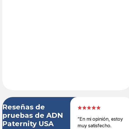
pedido en línea
en nuestro
carrito de
compras seguro
con tarjeta de
crédito o
PayPal. El kit de
prueba de ADN
se entrega de
un día para
otro.
Reseñas de
pruebas de ADN
“En mi opinión, estoy
Paternity USA
muy satisfecho.