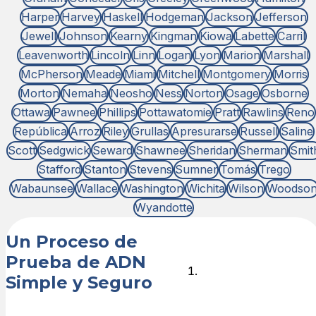
Harper
Harvey
Haskell
Hodgeman
Jackson
Jefferson
Jewell
Johnson
Kearny
Kingman
Kiowa
Labette
Carril
Leavenworth
Lincoln
Linn
Logan
Lyon
Marion
Marshall
McPherson
Meade
Miami
Mitchell
Montgomery
Morris
Morton
Nemaha
Neosho
Ness
Norton
Osage
Osborne
Ottawa
Pawnee
Phillips
Pottawatomie
Pratt
Rawlins
Reno
República
Arroz
Riley
Grullas
Apresurarse
Russell
Saline
Scott
Sedgwick
Seward
Shawnee
Sheridan
Sherman
Smit
Stafford
Stanton
Stevens
Sumner
Tomás
Trego
Wabaunsee
Wallace
Washington
Wichita
Wilson
Woodso
Wyandotte
Un Proceso de
Prueba de ADN
Elige el
Simple y Seguro
tipo de
prueba de