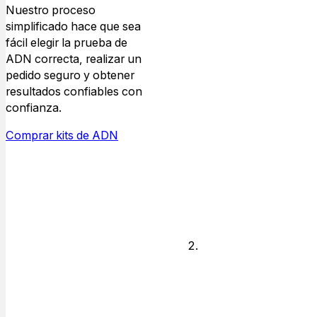
ADN
Nuestro proceso
simplificado hace que sea
fácil elegir la prueba de
Elige el tipo de
ADN correcta, realizar un
relación para la
pedido seguro y obtener
que necesitas
resultados confiables con
respuestas de
confianza.
ADN y quién
está disponible
Comprar kits de ADN
para realizar las
pruebas.
Legal o No
legal
Decide si