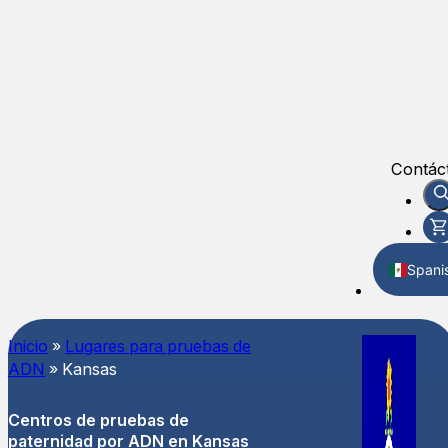
Contác
Spani
Englis
Inicio
»
Lugares para pruebas de
ADN
»
Kansas
Centros de pruebas de
paternidad por ADN en Kansas