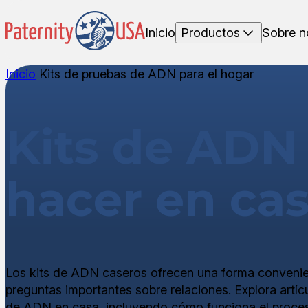
Inicio
Productos
Sobre n
Inicio
Kits de pruebas de ADN para el hogar
Kits de ADN
hacer en ca
Los kits de ADN caseros ofrecen una forma convenie
preguntas importantes sobre relaciones. Explora artíc
de ADN en casa, incluyendo cómo funciona el proce