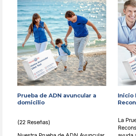
Prueba de ADN avuncular a
Inici
domicilio
Recon
La Pru
(22 Reseñas)
Recons
Nuestra Prueba de ADN Avuncular
ayuda a