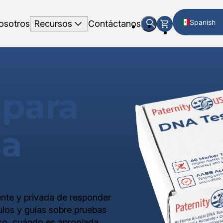
Spanish
osotros
Recursos
Contáctanos
English
 para
sa
nte y privada de responder
ulos y guías sobre pruebas
so, cuándo es apropiada