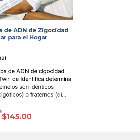
a de ADN de Zigocidad
ar para el Hogar
ña)
eba de ADN de cigocidad
win de Identifica determina
gemelos son idénticos
góticos) o fraternos (di…
e
$
145.00