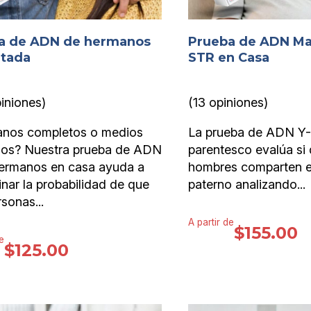
a de ADN de hermanos
Prueba de ADN Mas
itada
STR en Casa
iniones)
(13 opiniones)
nos completos o medios
La prueba de ADN Y
os? Nuestra prueba de ADN
parentesco evalúa si
hermanos en casa ayuda a
hombres comparten el
nar la probabilidad de que
paterno analizando...
sonas...
A partir de
$
155.00
e
$
125.00