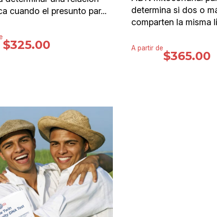
determina si dos o m
ca cuando el presunto par...
comparten la misma lí
e
$
325.00
A partir de
$
365.00