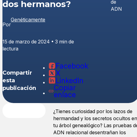
dos hermanos?
Genéticamente
Por
15 de marzo de 2024 • 3 min de
lectura
Facebook
X
Compartir
LinkedIn
esta
Copiar
publicación
enlace
¿Tienes curiosidad por los lazos de
hermandad y los secretos ocultos e
tu árbol genealógico? Las pruebas d
ADN relacional desentrañan los