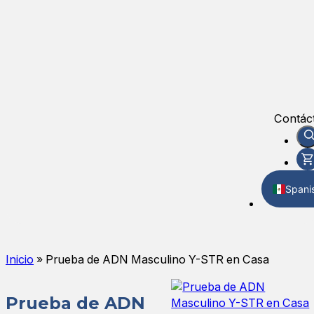
Contác
Spani
Englis
Inicio
»
Prueba de ADN Masculino Y-STR en Casa
Prueba de ADN