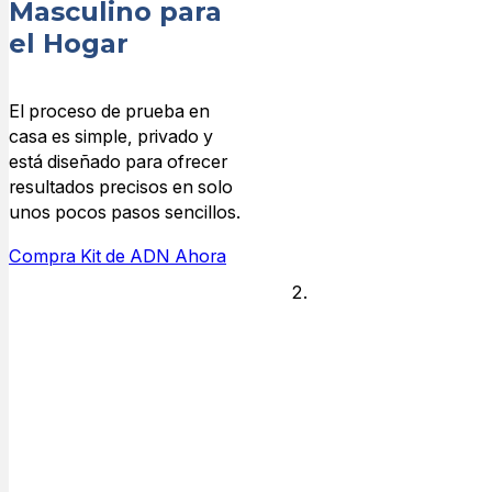
Masculino para
en línea y tu kit
el Hogar
de recolección
de ADN a
domicilio se
El proceso de prueba en
enviará
casa es simple, privado y
rápidamente a
está diseñado para ofrecer
tu dirección.
resultados precisos en solo
unos pocos pasos sencillos.
Compra Kit de ADN Ahora
Recoge
tus
muestras
Utilice los
hisopos de
mejilla incluidos
para recolectar