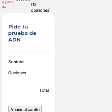
A partir
(13
de
opiniones)
Pide tu
prueba de
ADN
Subtotal
Opciones
Total
Home
Añadir al carrito