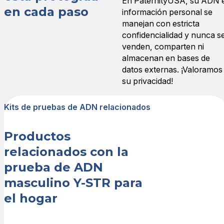
En PaternityUSA, su ADN 
¡Muy complacido! Desde las 
en cada paso
información personal se
vie 12 ago 2022 08:18:00 G
manejan con estricta
Prueba de ADN Masculino
confidencialidad y nunca s
Royce F.
venden, comparten ni
Calificación: 5/5
almacenan en bases de
El examen fue exactamente
datos externas. ¡Valoramos
La prueba fue justo lo que 
su privacidad!
Mié ago 10 2022 19:13:00
Prueba de ADN Masculino
Kits de pruebas de ADN relacionados
Samantha S.
Calificación: 5/5
Productos
¡Fue genial trabajar con ello
Mi esposo y su hermano sab
relacionados con la
Mar Jun 07 2022 19:51:00
prueba de ADN
masculino Y-STR para
el hogar