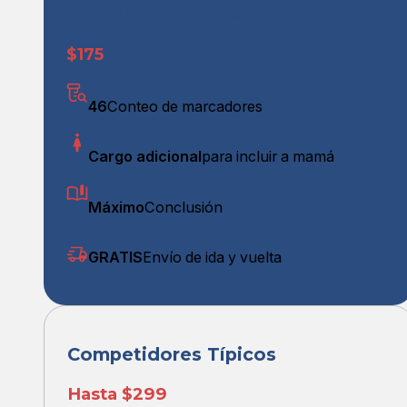
Nuestra prueba de 46 marcadores
$175
46
Conteo de marcadores
Cargo adicional
para incluir a mamá
Máximo
Conclusión
GRATIS
Envío de ida y vuelta
Competidores Típicos
Hasta $299