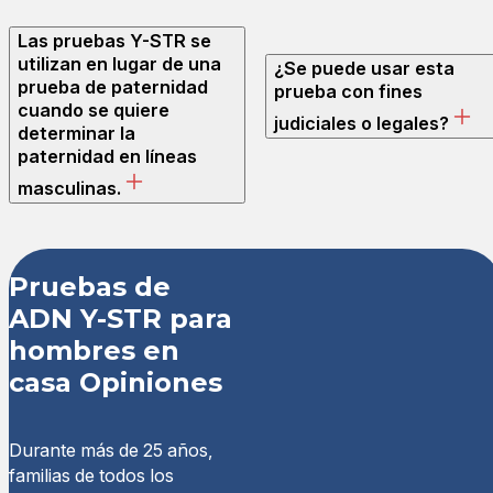
Las pruebas Y-STR se
utilizan en lugar de una
¿Se puede usar esta
prueba de paternidad
prueba con fines
cuando se quiere
judiciales o legales?
determinar la
paternidad en líneas
masculinas.
Reseñas de clie
Pruebas de
ADN Y-STR para
Prueba de ADN Masculino
hombres en
Shanna F.
casa Opiniones
Calificación: 5/5
Muy buen servicio al client
Fue un placer comprarles u
Durante más de 25 años,
lun mar 02 2026 06:02:00
familias de todos los
Prueba de ADN Masculino