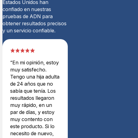
Estados Unidos han
Dennis B.
confiado en nuestras
Calificación: 5/5
pruebas de ADN para
Prueba
obtener resultados precisos
Mi hermano y yo descubrimo
y un servicio confiable.
Mar 30 sep 2025 19:39:00
Prueba de ADN Masculino
Heather B.
Calificación: 5/5
La confirmación que neces
“En mi opinión, estoy
Muy fácil y rápido tiempo d
muy satisfecho.
Sáb jul 19 2025 02:52:00 
Tengo una hija adulta
Prueba de ADN Masculino
de 24 años que no
Tahnee F.
sabía que tenía. Los
Calificación: 4/5
resultados llegaron
Vale la pena
muy rápido, en un
Necesitaba saber si mis 2 h
par de días, y estoy
lun 15 jul 2024 06:18:00 
muy contento con
Prueba de ADN Masculino
este producto. Si lo
Amy B.
necesito de nuevo,