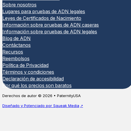
Inicio Prueba de ADN de
Prueba
Sobre nosotros
Reconstrucción Familiar
domici
Lugares para pruebas de ADN legales
Leyes de Certificados de Nacimiento
La Prueba de ADN de Reconstrucción
(22 Res
Información sobre pruebas de ADN caseras
Familiar Hogareña ayuda a determinar
Información sobre pruebas de ADN legales
una relación biológica cuando el
Nuestra
Blog de ADN
presunto padre no está disponible…
(Tía/Tío
Contáctanos
una rela
Recursos
y...
A partir de
Reembolsos
$
325.00
Política de Privacidad
A partir d
Términos y condiciones
Declaración de accesibilidad
Por qué los precios son baratos
Derechos de autor © 2026 • PaternityUSA
Diseñado y Potenciado por Squeak Media