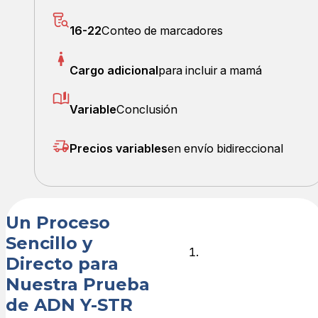
16-22
Conteo de marcadores
Cargo adicional
para incluir a mamá
Variable
Conclusión
Precios variables
en envío bidireccional
Un Proceso
Sencillo y
Pide tu kit
Directo para
de prueba
Nuestra Prueba
de ADN Y-STR
Haz tu pedido