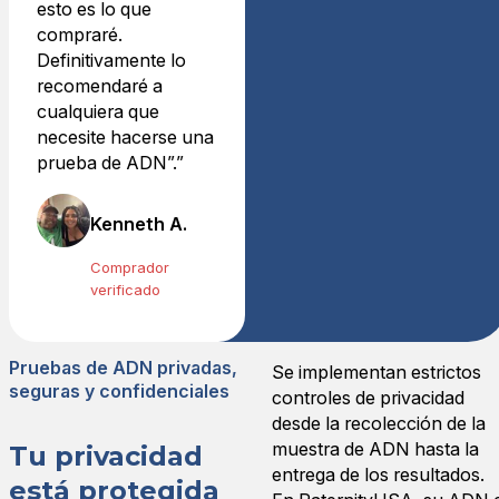
Calificación: 5/5
esto es lo que
Costo razonable para tranq
compraré.
La prueba es fácil de admini
Definitivamente lo
Vie 28 jun 2024 05:27:00
recomendaré a
Prueba de ADN Masculino
cualquiera que
Jose A.
necesite hacerse una
Calificación: 5/5
prueba de ADN”.”
Rápido y profesional
El proceso de pedido fue se
Kenneth A.
dom 30 jul 2023 21:09:00
Prueba de ADN Masculino
Comprador
Robert S.
verificado
Calificación: 5/5
Muy satisfecho
Muy satisfecho con la rapid
Pruebas de ADN privadas,
Se implementan estrictos
seguras y confidenciales
Dom Jul 02 2023 22:05:00
controles de privacidad
Prueba de ADN Masculino
desde la recolección de la
Andrea G.
muestra de ADN hasta la
Tu privacidad
Calificación: 5/5
entrega de los resultados.
está protegida
¡Extremadamente feliz!