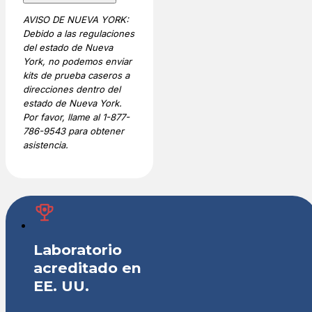
Y-
AVISO DE NUEVA YORK:
STR
Debido a las regulaciones
Male
del estado de Nueva
DNA
York, no podemos enviar
Test
kits de prueba caseros a
cantidad
direcciones dentro del
estado de Nueva York.
Por favor, llame al 1-877-
786-9543 para obtener
asistencia.
Laboratorio
acreditado en
EE. UU.