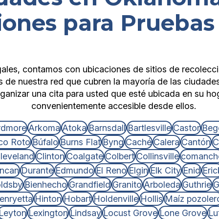
iones para Prueba
gales, contamos con ubicaciones de sitios de recolecc
 de nuestra red que cubren la mayoría de las ciudad
nizar una cita para usted que esté ubicada en su hoga
convenientemente accesible desde ellos.
rdmore
Arkoma
Atoka
Barnsdall
Bartlesville
Castor
Beg
co Roto
Búfalo
Burns Flat
Byng
Caché
Calera
Cantón
C
leveland
Clinton
Coalgate
Colbert
Collinsville
comanch
ncan
Durante
Edmundo
El Reno
Elgin
Elk City
Enid
Eric
ldsby
Bienhecho
Grandfield
Granito
Arboleda
Guthrie
G
enryetta
Hinton
Hobart
Holdenville
Hollis
Maíz pozoler
Leyton
Lexington
Lindsay
Locust Grove
Lone Grove
Lu