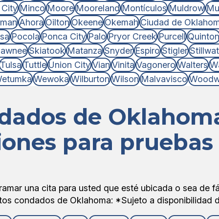
City
Minco
Moore
Mooreland
Montículos
Muldrow
Mu
rman
Ahora
Oilton
Okeene
Okemah
Ciudad de Oklaho
sa
Pocola
Ponca City
Palo
Pryor Creek
Purcell
Quinto
hawnee
Skiatook
Matanza
Snyder
Espiro
Stigler
Stillwa
Tulsa
Tuttle
Union City
Vian
Vinita
Vagonero
Walters
Wa
etumka
Wewoka
Wilburton
Wilson
Malvavisco
Woodw
dados de Oklahom
iones para prueba
mar una cita para usted que esté ubicada o sea de f
tos condados de Oklahoma: *Sujeto a disponibilidad d