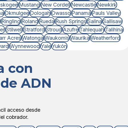
skogee
Mustang
New Cordell
Newcastle
Newkirk
ma
Okmulgee
Oologah
Owasso
Panamá
Pauls Valley
n
Ringling
Roland
Rueda
Rush Springs
Salina
Sallisaw
ter
Stilwell
Stratford
Stroud
Azufre
Tahlequah
Talihina
rr Acres
Watonga
Waukomis
Waurika
Weatherford
ard
Wynnewood
Yale
Yukón
a con
s de ADN
ácil acceso desde
el cobrador.