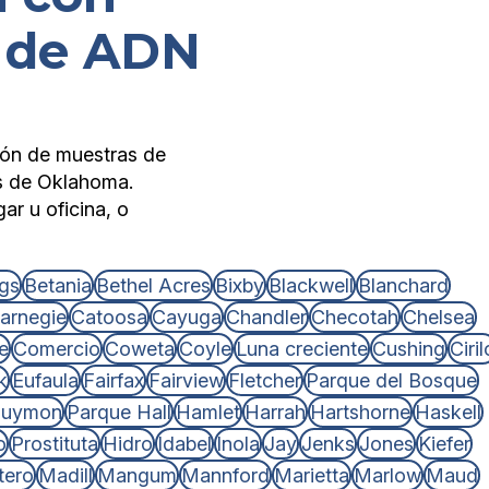
s de ADN
ión de muestras de
es de Oklahoma.
r u oficina, o
gs
Betania
Bethel Acres
Bixby
Blackwell
Blanchard
arnegie
Catoosa
Cayuga
Chandler
Checotah
Chelsea
e
Comercio
Coweta
Coyle
Luna creciente
Cushing
Ciril
k
Eufaula
Fairfax
Fairview
Fletcher
Parque del Bosque
uymon
Parque Hall
Hamlet
Harrah
Hartshorne
Haskell
o
Prostituta
Hidro
Idabel
Inola
Jay
Jenks
Jones
Kiefer
tero
Madill
Mangum
Mannford
Marietta
Marlow
Maud