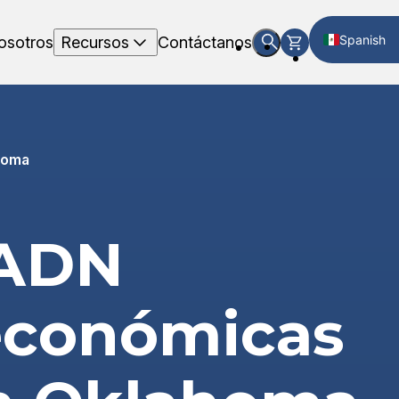
Spanish
osotros
Recursos
Contáctanos
English
homa
 ADN
 económicas