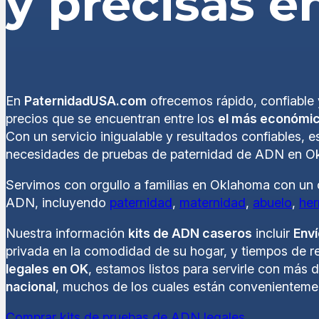
y precisas 
En
PaternidadUSA.com
ofrecemos rápido, confiable 
precios que se encuentran entre los
el más económi
Con un servicio inigualable y resultados confiables, 
necesidades de pruebas de paternidad de ADN en O
Servimos con orgullo a familias en Oklahoma con un 
ADN, incluyendo
paternidad
,
maternidad
,
abuelo
,
he
Nuestra información
kits de ADN caseros
incluir
Enví
privada en la comodidad de su hogar, y tiempos de re
legales en OK
, estamos listos para servirle con más 
nacional
, muchos de los cuales están convenienteme
Comprar kits de pruebas de ADN legales