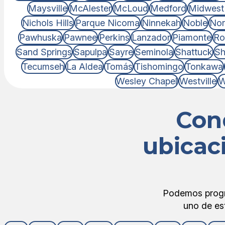
Maysville
McAlester
McLoud
Medford
Midwest 
Nichols Hills
Parque Nicoma
Ninnekah
Noble
No
Pawhuska
Pawnee
Perkins
Lanzador
Piamonte
Ro
Sand Springs
Sapulpa
Sayre
Seminola
Shattuck
S
Tecumseh
La Aldea
Tomás
Tishomingo
Tonkawa
Wesley Chapel
Westville
W
Con
ubicac
Podemos progra
uno de es