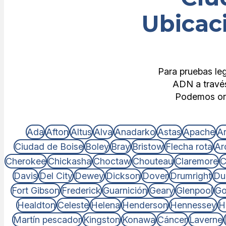
Ubicac
Para pruebas le
ADN a través
Podemos orga
Ada
Afton
Altus
Alva
Anadarko
Astas
Apache
A
Ciudad de Boise
Boley
Bray
Bristow
Flecha rota
Ar
Cherokee
Chickasha
Choctaw
Chouteau
Claremore
C
Davis
Del City
Dewey
Dickson
Dover
Drumright
Du
Fort Gibson
Frederick
Guarnición
Geary
Glenpool
Go
Healdton
Celeste
Helena
Henderson
Hennessey
H
Martín pescador
Kingston
Konawa
Cáncer
Laverne