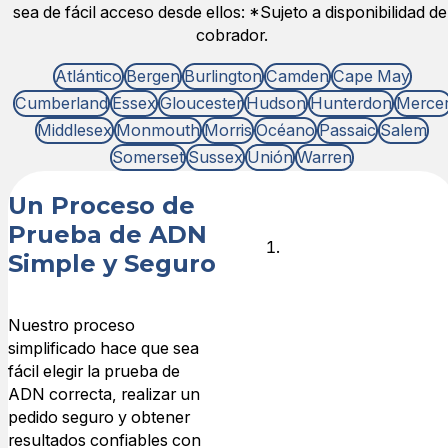
sea de fácil acceso desde ellos: *Sujeto a disponibilidad de
cobrador.
Atlántico
Bergen
Burlington
Camden
Cape May
Cumberland
Essex
Gloucester
Hudson
Hunterdon
Merce
Middlesex
Monmouth
Morris
Océano
Passaic
Salem
Somerset
Sussex
Unión
Warren
Un Proceso de
Prueba de ADN
Elige el
Simple y Seguro
tipo de
prueba de
ADN
Nuestro proceso
simplificado hace que sea
fácil elegir la prueba de
Elige el tipo de
ADN correcta, realizar un
relación para la
pedido seguro y obtener
que necesitas
resultados confiables con