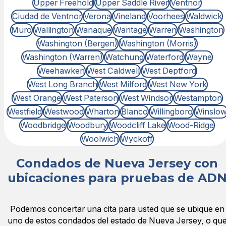
Upper Freehold
Upper Saddle River
Ventnor
Ciudad de Ventnor
Verona
Vineland
Voorhees
Waldwick
Muro
Wallington
Wanaque
Wantage
Warren
Washington
Washington (Bergen)
Washington (Morris)
Washington (Warren)
Watchung
Waterford
Wayne
Weehawken
West Caldwell
West Deptford
West Long Branch
West Milford
West New York
West Orange
West Paterson
West Windsor
Westampton
Westfield
Westwood
Wharton
Blanco
Willingboro
Winslo
Woodbridge
Woodbury
Woodcliff Lake
Wood-Ridge
Woolwich
Wyckoff
Condados de Nueva Jersey con
ubicaciones para pruebas de AD
Podemos concertar una cita para usted que se ubique en
uno de estos condados del estado de Nueva Jersey, o qu