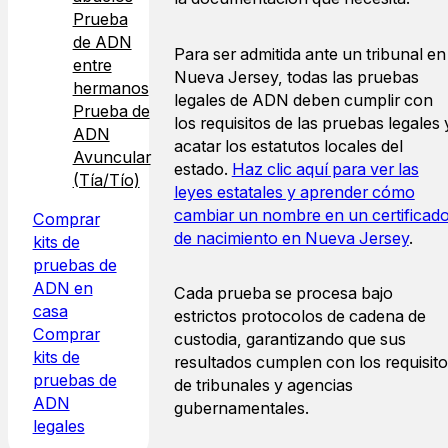
Prueba
de ADN
Para ser admitida ante un tribunal en
entre
Nueva Jersey, todas las pruebas
hermanos
legales de ADN deben cumplir con
Prueba de
los requisitos de las pruebas legales 
ADN
acatar los estatutos locales del
Avuncular
estado.
Haz clic aquí para ver las
(Tía/Tío)
leyes estatales y aprender cómo
cambiar un nombre en un certificad
Comprar
de nacimiento en Nueva Jersey
.
kits de
pruebas de
ADN en
Cada prueba se procesa bajo
casa
estrictos protocolos de cadena de
Comprar
custodia, garantizando que sus
kits de
resultados cumplen con los requisit
pruebas de
de tribunales y agencias
ADN
gubernamentales.
legales