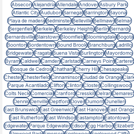
Absecon
Alejandría
Allendale
Andover
Asbury Park
Atlantic City
Audubon
Barnegat
Barrington
Bayona
Playa de madera
Bedminster
Belleville
Bellmawr
Belmar
Bergenfield
Berkeley
Berkeley Heights
Berlín
Bernards
Bernardsville
Blairstown
Bloomfield
Bloomingdale
Bogotá
Boonton
Bordentown
Bound Brook
Branchburg
Ladrillo
Bridgewater
Fragata
Buena Vista
Burlington
Mayordomo
Byram
Caldwell
Camden
Carlstadt
Carneys Point
Carteret
Bosque de Cedros
Chatham
Cherry Hill
Chesapeake
Chester
Chesterfield
Cinnaminson
Ciudad de Orange
Clar
Parque Acantilado
Clifton
Clinton
Closter
Collingswood
Colts Neck
Comercial
Cranford
Cresskill
Delran
Demarest
Dennis
Denville
Deptford
Dover
Dumont
Dunellen
East Brunswick
East Greenwich
East Hanover
East Orang
East Rutherford
East Windsor
Eastampton
Eatontown
Edgewater
Parque Edgewater
Edison
Egg Harbor
Elizabet
Elmwood Park
Emerson
Englewood
Englewood Cliffs