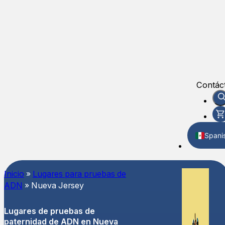
Contác
Spani
Englis
Inicio
»
Lugares para pruebas de
ADN
»
Nueva Jersey
Lugares de pruebas de
paternidad de ADN en Nueva