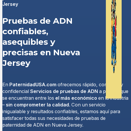
Jersey
Pruebas de ADN
confiables,
asequibles y
precisas en Nueva
Jersey
En
PaternidadUSA.com
ofrecemos rápido, confiable y
confidencial
Servicios de pruebas de ADN
a precios que
se encuentran entre los
el más económico
en la industria
–
sin comprometer la calidad
. Con un servicio
inigualable y resultados confiables, estamos aquí para
satisfacer todas sus necesidades de pruebas de
paternidad de ADN en Nueva Jersey.