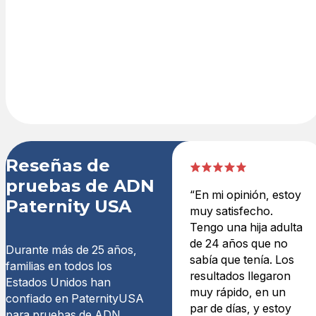
PayPal. El kit de
prueba de ADN
se entrega de
un día para
otro.
Reseñas de
pruebas de ADN
“En mi opinión, estoy
Paternity USA
muy satisfecho.
Tengo una hija adulta
de 24 años que no
Durante más de 25 años,
sabía que tenía. Los
familias en todos los
resultados llegaron
Estados Unidos han
muy rápido, en un
confiado en PaternityUSA
par de días, y estoy
para pruebas de ADN