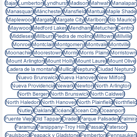
Bajar
Lumberton
Lyndhurst
Madison
Mahwah
Manalapan
Manasquan
Mánchester
Mansfield
Mantua
Maple Shade
Maplewood
Margate
Margate City
Marlboro
Río Maurice
Maywood
Medford Lakes
Mendham
Metuchen
Centro
Middlesex
Millburn
Piedra de molino
Milltown
Millville
Monroe
Montclair
Montgomery
Montvale
Montville
Moonachie
Moorestown
Morris
Morris Plains
Morristown
Mount Arlington
Mount Holly
Mount Laurel
Mount Olive
Ladera de la montaña
Mullica
Neptuno
Ciudad Neptuno
Nuevo Brunswick
Nueva Hanover
New Milford
Nueva Providencia
Newark
Newton
North Arlington
North Bergen
North Brunswick
North Caldwell
North Haledon
North Hanover
North Plainfield
Northfield
Nutley
Oakland
Océano
Ocean City
Oceanport
Puente Viejo
Old Tappan
Oradell
Parque Palisades
Palmir
Paramus
Parsippany-Troy Hills
Passaic
Paterson
Paulsboro
Peapack y Gladstone
Pemberton
Pennsauken