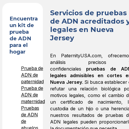
Servicios de pruebas
Encuentra
de ADN acreditados 
un kit de
legales en Nueva
prueba
Jersey
de ADN
para el
hogar
En PaternityUSA.com, ofrecemo
análisis precisos 
Prueba de
confidenciales
pruebas de AD
ADN de
legales admisibles en cortes e
paternidad
Nueva Jersey
. Si busca establecer
Prueba de
refutar una relación biológica po
ADN de
motivos legales, como el cambio d
maternidad
un certificado de nacimiento, l
Pruebas
custodia de un hijo o una herencia
de ADN
nuestros resultados de pruebas d
de
ADN legales pueden proporcionarl
abuelos
la documentación que necesita.