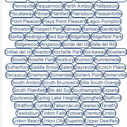
Pennsville
Pequannock
Perth Amboy
Phillipsburg
Piscataway
Pitman
Plainfield
Plainsboro
Pleasantville
Point Pleasant
Playa Point Pleasant
Lagos Pompton
Princeton
Prospect Park
Rahway
Ramsey
Randolph
Raritan
Redington
Red Bank
Ridgefield
Ridgefield Park
Ridgewood
Ringwood
Borde del río
Valle del Río
Orillas del río
Riverton
Rochelle Park
Rockaway
Roseland
Roselle
Roselle Park
Roxbury
Rumson
Runnemede
Rutherford
Saddle Brook
Salem
Sayreville
Scotch Plains
Secaucus
Shamong
Somerdale
Somers Point
Somerville
South Amboy
South Brunswick
Villa South Orange
South Plainfield
Río del Sur
Southampton
Esparta
Spotswood
Spring Lake Heights
Springfield
Stafford
Stratford
Cumbre
Tabernáculo
Teaneck
Tenafly
Tewksbury
Tinton Falls
Totowa
Trenton
Unión
Union Beach
Union City
Superior
Upper Deerfield