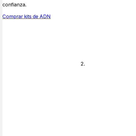
respuestas de
confianza.
ADN y quién
está disponible
Comprar kits de ADN
para realizar las
pruebas.
Legal o No
legal
Decide si
necesitas
respuestas solo
para
conocimiento
personal o si
necesitas