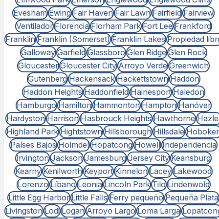
Evesham
Ewing
Fair Haven
Fair Lawn
Fairfield
Fairview
Ventilador
Florencia
Florham Park
Fort Lee
Frankford
Franklin
Franklin (Somerset)
Franklin Lakes
Propiedad libr
Galloway
Garfield
Glassboro
Glen Ridge
Glen Rock
Gloucester
Gloucester City
Arroyo Verde
Greenwich
Gutenberg
Hackensack
Hackettstown
Haddon
Haddon Heights
Haddonfield
Hainesport
Haledon
Hamburgo
Hamilton
Hammonton
Hampton
Hanóver
Hardyston
Harrison
Hasbrouck Heights
Hawthorne
Hazle
Highland Park
Hightstown
Hillsborough
Hillsdale
Hoboke
Países Bajos
Holmdel
Hopatcong
Howell
Independencia
Irvington
Jackson
Jamesburg
Jersey City
Keansburg
Kearny
Kenilworth
Keyport
Kinnelon
Lacey
Lakewood
Lorenzo
Líbano
Leonia
Lincoln Park
Tilo
Lindenwold
Little Egg Harbor
Little Falls
Ferry pequeño
Pequeña Plata
Livingston
Lodi
Logan
Arroyo Largo
Loma Larga
Lopatcon