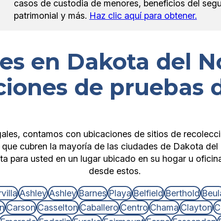
casos de custodia de menores, beneficios del seguro
patrimonial y más.
Haz clic aquí para obtener.
es en Dakota del N
ciones de pruebas
gales, contamos con ubicaciones de sitios de recolecc
que cubren la mayoría de las ciudades de Dakota de
ta para usted en un lugar ubicado en su hogar u oficina
desde estos.
villa
Ashley
Ashley
Barnes
Playa
Belfield
Berthold
Beul
on
Carson
Casselton
Caballero
Centro
Chama
Clayton
C