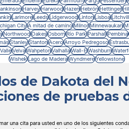
Emerado
Enderlin
Eureka
Fairmount
Fargo
Fessenden
ankinson
Harvey
Harwood
Hazen
Hebrón
Hettinger
Hi
ankin
Larimore
Leeds
Lidgerwood
Linton
Lisboa
Litchvil
chigan City
A mitad de camino
Milnor
Minnewaukan
M
a
Northwood
Oakes
Osborn
Río Park
Parshall
Pembina
más
Stanley
Stanton
Acero
Arroyo Pedregoso
Estrasb
Valle
Velva
Wahpeton
Valhalla
Wall-E
Washburn
Waterf
Wishek
Lago de Madera
Wyndmere
Yellowstone
os de Dakota del N
ciones de pruebas
r una cita para usted en uno de los siguientes cond