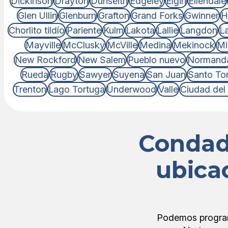
Dickinson
Drayton
Dunseith
Edgeley
Elgin
Ellendale
Glen Ullin
Glenburn
Grafton
Grand Forks
Gwinner
H
Chorlito tildío
Pariente
Kulm
Lakota
Lallie
Langdon
L
Mayville
McClusky
McVille
Medina
Mekinock
Mi
New Rockford
New Salem
Pueblo nuevo
Normand
Rueda
Rugby
Sawyer
Suyena
San Juan
Santo To
Trenton
Lago Tortuga
Underwood
Valle
Ciudad del 
Condad
ubica
Podemos programa