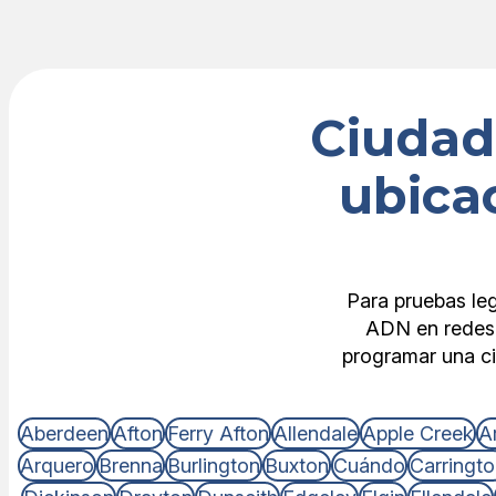
Ciudad
ubica
Para pruebas le
ADN en redes 
programar una ci
Aberdeen
Afton
Ferry Afton
Allendale
Apple Creek
Ar
Arquero
Brenna
Burlington
Buxton
Cuándo
Carringt