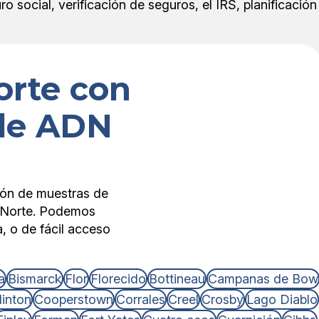
 social, verificación de seguros, el IRS, planificación
orte con
 de ADN
ión de muestras de
l Norte. Podemos
, o de fácil acceso
a
Bismarck
Flor
Florecido
Bottineau
Campanas de Bow
linton
Cooperstown
Corrales
Creel
Crosby
Lago Diablo