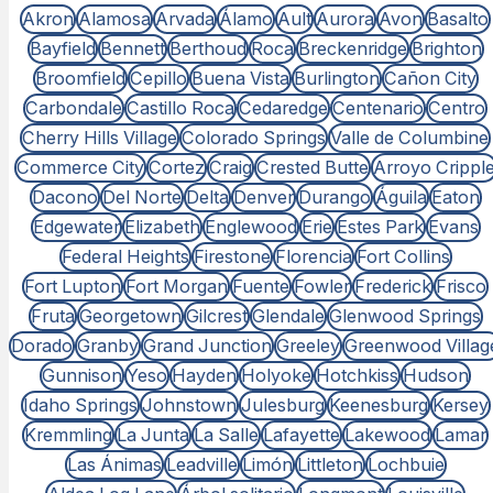
Akron
Alamosa
Arvada
Álamo
Ault
Aurora
Avon
Basalto
Bayfield
Bennett
Berthoud
Roca
Breckenridge
Brighton
Broomfield
Cepillo
Buena Vista
Burlington
Cañon City
Carbondale
Castillo Roca
Cedaredge
Centenario
Centro
Cherry Hills Village
Colorado Springs
Valle de Columbine
Commerce City
Cortez
Craig
Crested Butte
Arroyo Crippl
Dacono
Del Norte
Delta
Denver
Durango
Águila
Eaton
Edgewater
Elizabeth
Englewood
Erie
Estes Park
Evans
Federal Heights
Firestone
Florencia
Fort Collins
Fort Lupton
Fort Morgan
Fuente
Fowler
Frederick
Frisco
Fruta
Georgetown
Gilcrest
Glendale
Glenwood Springs
Dorado
Granby
Grand Junction
Greeley
Greenwood Villag
Gunnison
Yeso
Hayden
Holyoke
Hotchkiss
Hudson
Idaho Springs
Johnstown
Julesburg
Keenesburg
Kersey
Kremmling
La Junta
La Salle
Lafayette
Lakewood
Lamar
Las Ánimas
Leadville
Limón
Littleton
Lochbuie