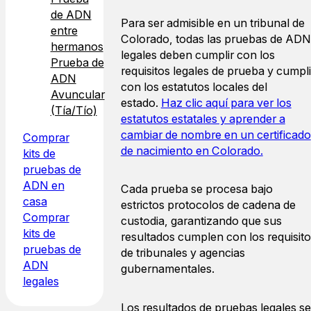
de ADN
Para ser admisible en un tribunal de
entre
Colorado, todas las pruebas de ADN
hermanos
legales deben cumplir con los
Prueba de
requisitos legales de prueba y cumpli
ADN
con los estatutos locales del
Avuncular
estado.
Haz clic aquí para ver los
(Tía/Tío)
estatutos estatales y aprender a
cambiar de nombre en un certificado
Comprar
de nacimiento en Colorado.
kits de
pruebas de
ADN en
Cada prueba se procesa bajo
casa
estrictos protocolos de cadena de
Comprar
custodia, garantizando que sus
kits de
resultados cumplen con los requisit
pruebas de
de tribunales y agencias
ADN
gubernamentales.
legales
Los resultados de pruebas legales se