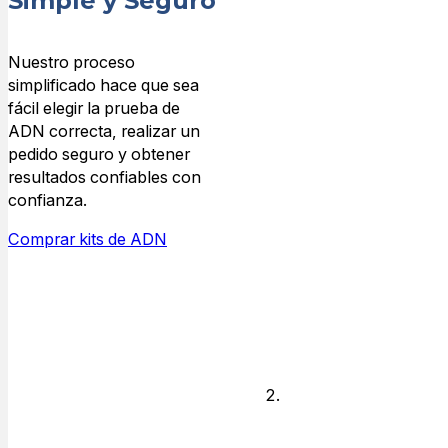
Simple y Seguro
tipo de
prueba de
ADN
Nuestro proceso
simplificado hace que sea
fácil elegir la prueba de
Elige el tipo de
ADN correcta, realizar un
relación para la
pedido seguro y obtener
que necesitas
resultados confiables con
respuestas de
confianza.
ADN y quién
está disponible
Comprar kits de ADN
para realizar las
pruebas.
Legal o No
legal