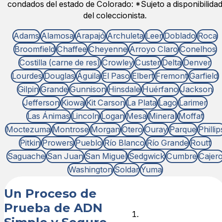
condados del estado de Colorado: *Sujeto a disponibilida
del coleccionista.
Adams
Alamosa
Arapajó
Archuleta
Leer
Doblado
Roca
Broomfield
Chaffee
Cheyenne
Arroyo Claro
Conelhos
Costilla (carne de res)
Crowley
Custer
Delta
Denver
Lourdes
Douglas
Águila
El Paso
Elbert
Fremont
Garfield
Gilpin
Grande
Gunnison
Hinsdale
Huérfano
Jackson
Jefferson
Kiowa
Kit Carson
La Plata
Lago
Larimer
Las Ánimas
Lincoln
Logan
Mesa
Mineral
Moffat
Moctezuma
Montrose
Morgan
Otero
Ouray
Parque
Phillip
Pitkin
Prowers
Pueblo
Río Blanco
Río Grande
Routt
Saguache
San Juan
San Miguel
Sedgwick
Cumbre
Cajer
Washington
Soldar
Yuma
Un Proceso de
Prueba de ADN
Elige el