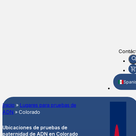
Contác
Spani
Englis
Inicio
»
Lugares para pruebas de
ADN
»
Colorado
Ubicaciones de pruebas de
paternidad de ADN en Colorado