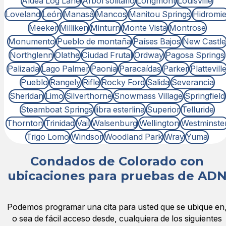
Aldea Log Lane
Árbol solitario
Longmont
Louisville
Loveland
León
Manasá
Mancos
Manitou Springs
Hidromie
Meeker
Milliken
Minturn
Monte Vista
Montrose
Monumento
Pueblo de montaña
Países Bajos
New Castle
Northglenn
Olathe
Ciudad Frutal
Ordway
Pagosa Springs
Palizada
Lago Palmer
Paonia
Paracaídas
Parker
Plattevill
Pueblo
Rangely
Rifle
Rocky Ford
Salida
Severancia
Sheridan
Limo
Silverthorne
Snowmass Village
Springfield
Steamboat Springs
libra esterlina
Superior
Telluride
Thornton
Trinidad
Vail
Walsenburg
Wellington
Westminste
Trigo Lomo
Windsor
Woodland Park
Wray
Yuma
Condados de Colorado con
ubicaciones para pruebas de AD
Podemos programar una cita para usted que se ubique en
o sea de fácil acceso desde, cualquiera de los siguientes