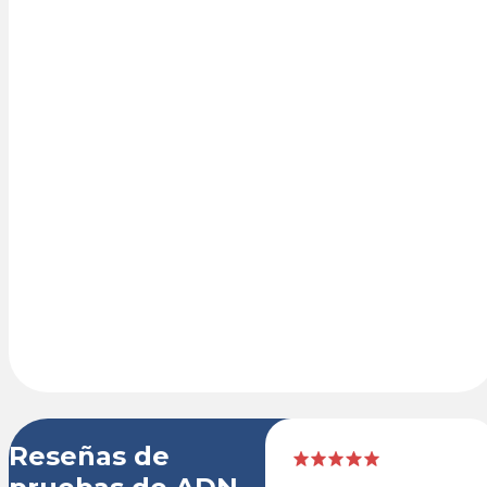
Realiza tu
pedido en línea
en nuestro
carrito de
compras seguro
con tarjeta de
crédito o
PayPal. El kit de
prueba de ADN
se entrega de
un día para
otro.
Reseñas de