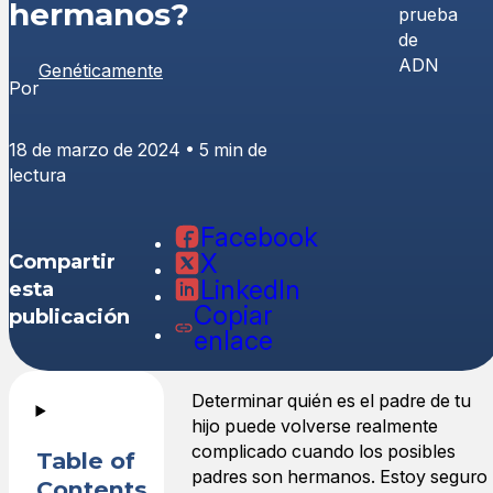
hermanos?
Genéticamente
Por
18 de marzo de 2024 • 5 min de
lectura
Facebook
X
Compartir
LinkedIn
esta
Copiar
publicación
enlace
Determinar quién es el padre de tu
hijo puede volverse realmente
complicado cuando los posibles
Table of
padres son hermanos. Estoy seguro
Contents