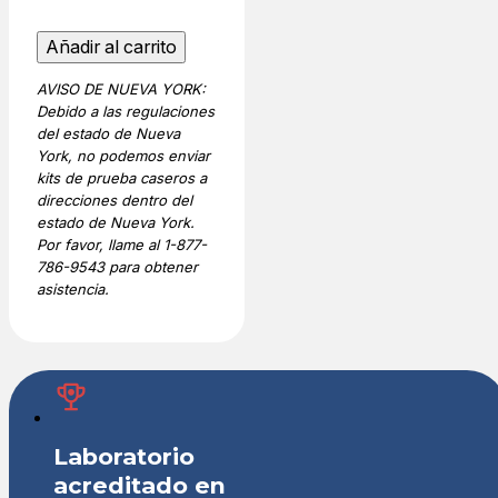
Legal
Añadir al carrito
Family
AVISO DE NUEVA YORK:
Reconstruction
Debido a las regulaciones
DNA
del estado de Nueva
Test
York, no podemos enviar
cantidad
kits de prueba caseros a
direcciones dentro del
estado de Nueva York.
Por favor, llame al 1-877-
786-9543 para obtener
asistencia.
Laboratorio
acreditado en