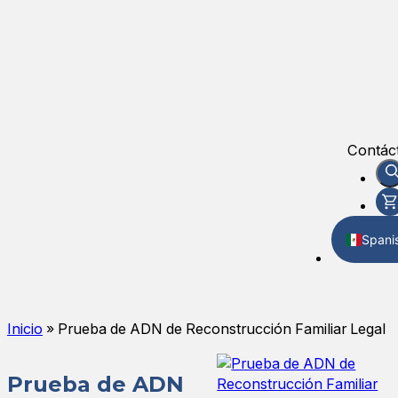
Contác
Spani
Englis
Inicio
»
Prueba de ADN de Reconstrucción Familiar Legal
Prueba de ADN