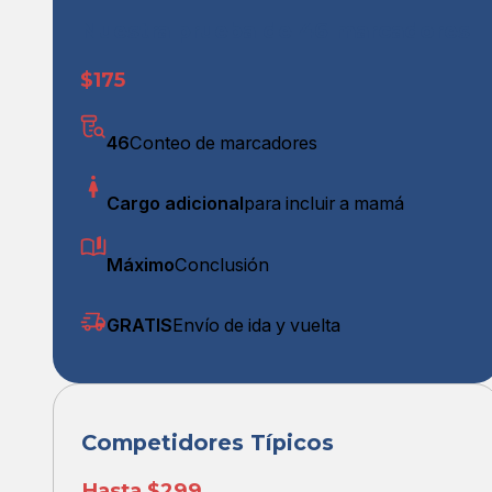
Nuestra prueba de 46 marcadores
$175
46
Conteo de marcadores
Cargo adicional
para incluir a mamá
Máximo
Conclusión
GRATIS
Envío de ida y vuelta
Competidores Típicos
Hasta $299