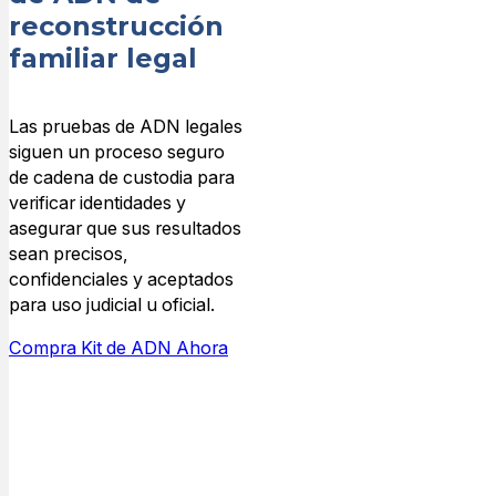
reconstrucción
Elige tu prueba
familiar legal
de ADN legal y
selecciona la
opción de
Las pruebas de ADN legales
recogida que
siguen un proceso seguro
prefieras: acude
de cadena de custodia para
a tu médico o
verificar identidades y
clínica habitual,
asegurar que sus resultados
o solicita el
sean precisos,
Servicio de
confidenciales y aceptados
Recogida
para uso judicial u oficial.
Profesional y
programaremos
Compra Kit de ADN Ahora
tu cita en un
centro de
recogida
cercano.