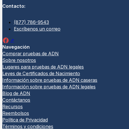
Contacto:
(877) 786-9543
Escríbenos un correo
Navegación
Comprar pruebas de ADN
Prueba de ADN legal entre
Prueba
Sobre nosotros
hermanos
dictam
Lugares para pruebas de ADN legales
Leyes de Certificados de Nacimiento
La Prue
(4 Reseñas)
Información sobre pruebas de ADN caseras
(Zigosid
Información sobre pruebas de ADN legales
La Prueba Legal de ADN entre
idéntico
Blog de ADN
Hermanos determina si dos individuos
legalme
Contáctanos
comparten uno o ambos padres
Recursos
biológicos, con resultados que son…
A partir d
Reembolsos
Política de Privacidad
A partir de
Términos y condiciones
$
245.00