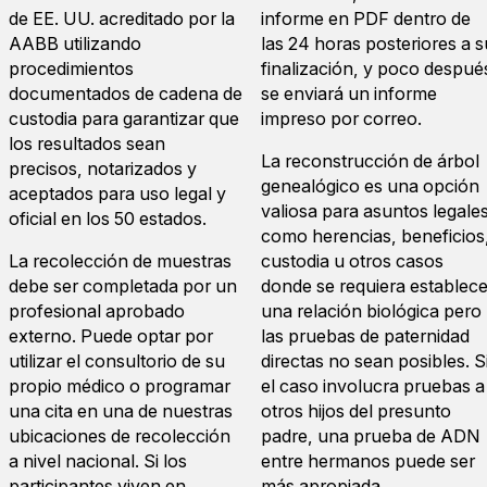
de EE. UU. acreditado por la
informe en PDF dentro de
AABB utilizando
las 24 horas posteriores a s
procedimientos
finalización, y poco despué
documentados de cadena de
se enviará un informe
custodia para garantizar que
impreso por correo.
los resultados sean
La reconstrucción de árbol
precisos, notarizados y
genealógico es una opción
aceptados para uso legal y
valiosa para asuntos legale
oficial en los 50 estados.
como herencias, beneficios
La recolección de muestras
custodia u otros casos
debe ser completada por un
donde se requiera establece
profesional aprobado
una relación biológica pero
externo. Puede optar por
las pruebas de paternidad
utilizar el consultorio de su
directas no sean posibles. S
propio médico o programar
el caso involucra pruebas a
una cita en una de nuestras
otros hijos del presunto
ubicaciones de recolección
padre, una prueba de ADN
a nivel nacional. Si los
entre hermanos puede ser
participantes viven en
más apropiada.