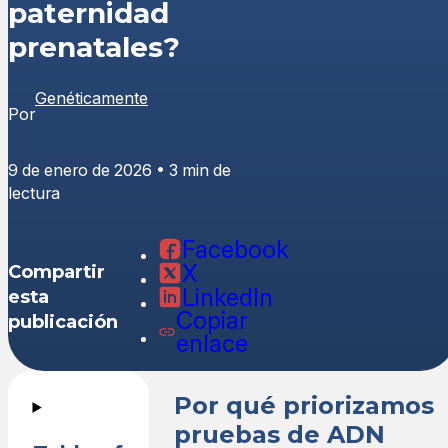
paternidad
prenatales?
Genéticamente
Por
9 de enero de 2026 • 3 min de
lectura
Facebook
X
Compartir
LinkedIn
esta
Copiar
publicación
enlace
Por qué priorizamos
pruebas de ADN