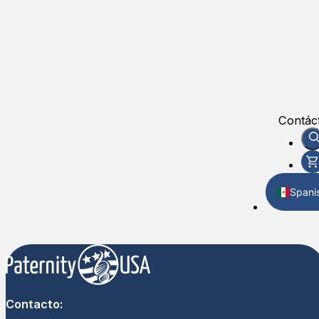
Contác
Spani
Englis
Contacto: